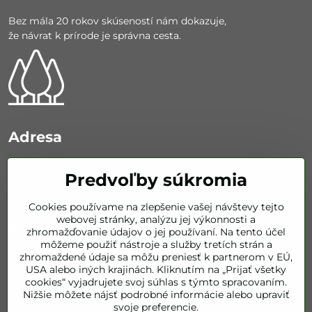
Bez mála 20 rokov skúseností nám dokazuje,
že návrat k prírode je správna cesta.
Adresa
Otto Nagy - NATUR
Predvoľby súkromia
Nemocničná 626/67
92401 Galanta
Cookies používame na zlepšenie vašej návštevy tejto
webovej stránky, analýzu jej výkonnosti a
KONTAKT
zhromažďovanie údajov o jej používaní. Na tento účel
môžeme použiť nástroje a služby tretích strán a
zhromaždené údaje sa môžu preniesť k partnerom v EÚ,
info​@bestofnatur​.sk
USA alebo iných krajinách. Kliknutím na „Prijať všetky
cookies“ vyjadrujete svoj súhlas s týmto spracovaním.
+421 905 843 351
Nižšie môžete nájsť podrobné informácie alebo upraviť
svoje preferencie.