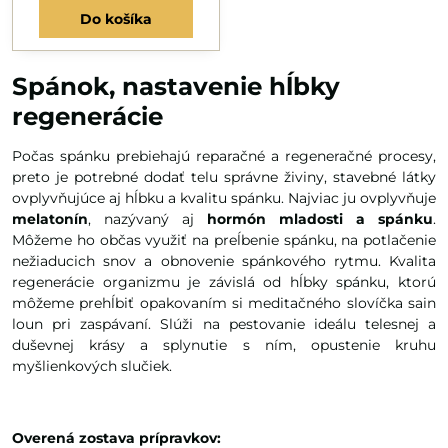
Do košíka
Spánok, nastavenie hĺbky
regenerácie
Počas spánku prebiehajú reparačné a regeneračné procesy,
preto je potrebné dodať telu správne živiny, stavebné látky
ovplyvňujúce aj hĺbku a kvalitu spánku. Najviac ju ovplyvňuje
melatonín
, nazývaný aj
hormón mladosti a spánku
.
Môžeme ho občas využiť na preĺbenie spánku, na potlačenie
nežiaducich snov a obnovenie spánkového rytmu. Kvalita
regenerácie organizmu je závislá od hĺbky spánku, ktorú
môžeme prehĺbiť opakovaním si meditačného slovíčka sain
loun pri zaspávaní. Slúži na pestovanie ideálu telesnej a
duševnej krásy a splynutie s ním, opustenie kruhu
myšlienkových slučiek.
Overená zostava prípravkov: