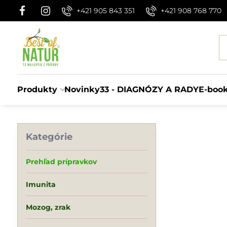
+421 905 843 351
+421 908 768 770
Produkty
Novinky
33 - DIAGNÓZY A RADY
E-boo
Kategórie
Prehľad prípravkov
Imunita
Mozog, zrak