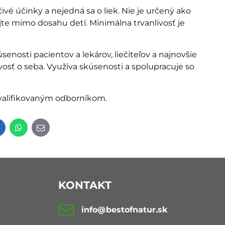
vé účinky a nejedná sa o liek. Nie je určený ako
te mimo dosahu detí. Minimálna trvanlivosť je
nosti pacientov a lekárov, liečiteľov a najnovšie
vosť o seba. Využíva skúsenosti a spolupracuje so
kvalifikovaným odborníkom.
t
LinkedIn
WhatsApp
E-
mail
KONTAKT
info​@bestofnatur​.sk