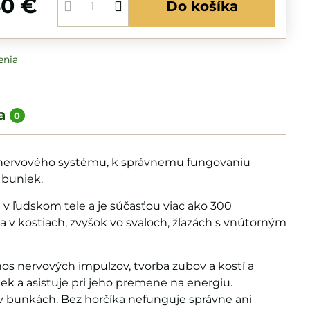
60 €
Do košíka
enia
a
0
 nervového systému, k správnemu fungovaniu
 buniek.
v ľudskom tele a je súčasťou viac ako 300
 v kostiach, zvyšok vo svaloch, žľazách s vnútorným
nos nervových impulzov, tvorba zubov a kostí a
iek a asistuje pri jeho premene na energiu.
 v bunkách. Bez horčíka nefunguje správne ani