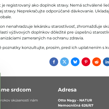
je registrovaný ako doplnok stravy. Nemá schválené lieči
ej stravy. Neprekračujte odporúčané dávkovanie. Ukladaj
obale.
n nenahradzuje lekársku starostlivosť, zhromažďuje skúse
lasti výživových doplnkov dôležité pre úspešnú starostli
anizáciami zameraných na ochranu zdravia.
é poznatky konzultujte, prosím, pred ich uplatnením s 
Facebook
Twitter
Bluesky
Pinterest
Reddi
áme srdcom
Adresa
 rokov skúseností nám
Otto Nagy - NATUR
Nemocničná 626/67