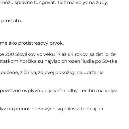
emôžu správne fungovať. Tiež má vplyv na zuby,
 prostatu.
me ako protistresový prvok.
200 Slovákov vo veku 17 až 84 rokov, sa zistilo, že
tatkom horčíka sú najviac ohrození ľudia po 50-tke.
 pečene, žlčníka, zdravej pokožky, na udržanie
ozitívne ovplyvňuje je veľmi dlhý. Lecitín ma vplyv
lyv na prenos nervových signálov a teda aj na