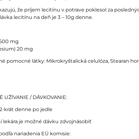
azujú, že príjem lecitínu v potrave poklesol za poslednýc
vka lecitínu na deň je 3 – 10g denne.
n 500 mg
esium) 20 mg
né pomocné látky: Mikrokryštalická celulóza, Stearan hor
UŽÍVANIE / DÁVKOVANIE:
 2-krát denne po jedle
 lekára je možné dávku zdvojnásobiť
odľa nariadenia EÚ komisie: