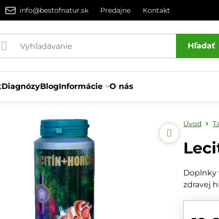
info@bestofnatur.sk
Predajne
Kontakt
Hľadať
k
Diagnózy
Blog
Informácie
O nás
Úvod
T
Leci
Doplnky v
zdravej h