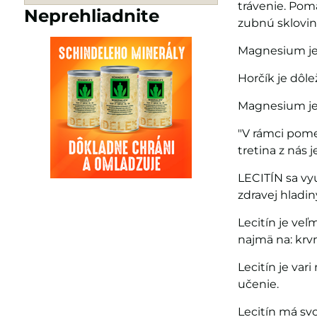
trávenie. Pom
Neprehliadnite
zubnú sklovin
Magnesium je 
Horčík je dôle
Magnesium je 
"V rámci pome
tretina z nás
LECITÍN sa vyu
zdravej hladi
Lecitín je veľ
najmä na: krvn
Lecitín je va
učenie.
Lecitín má sv