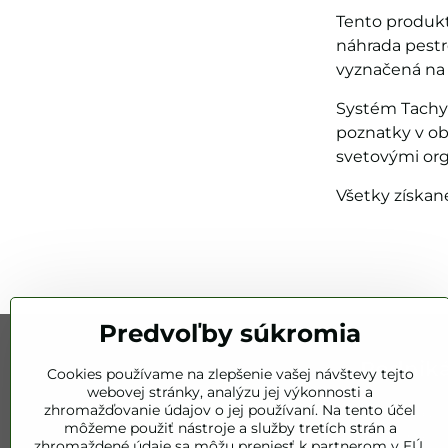
Tento produkt 
náhrada pestr
vyznačená na 
Systém Tachyo
poznatky v ob
svetovými org
Všetky získan
Predvoľby súkromia
Podnik
Cookies používame na zlepšenie vašej návštevy tejto
webovej stránky, analýzu jej výkonnosti a
zhromažďovanie údajov o jej používaní. Na tento účel
Bez mála 20
môžeme použiť nástroje a služby tretích strán a
dokazuje,
zhromaždené údaje sa môžu preniesť k partnerom v EÚ,