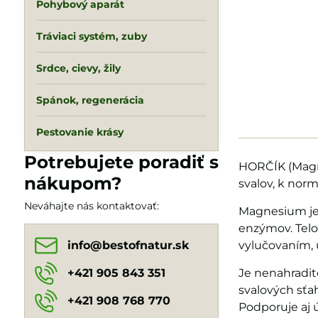
Pohybový aparát
Tráviaci systém, zuby
Srdce, cievy, žily
Spánok, regenerácia
Pestovanie krásy
Potrebujete poradiť s
HORČÍK (Magn
nákupom?
svalov, k norm
Neváhajte nás kontaktovať:
Magnesium je 
enzýmov. Telo
info​@bestofnatur​.sk
vylučovaním, u
+421 905 843 351
Je nenahradit
svalových sťah
+421 908 768 770
Podporuje aj 