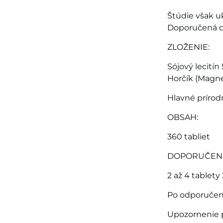
Štúdie však uk
Doporučená dá
ZLOŽENIE:
Sójový lecití
Horčík (Magn
Hlavné prírod
OBSAH:
360 tabliet
DOPORUČENÉ 
2 až 4 tablety
Po odporučení
Upozornenie p