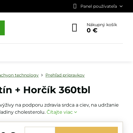
Panel používateľa
Nákupný košík
0 €
achyon technology
Prehľad prípravkov
tín + Horčík 360tbl
ýživy na podporu zdravia srdca a ciev, na udržanie
ladiny cholesterolu.
Čítajte viac