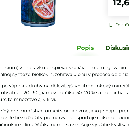
12,
Doruč
Popis
Diskusi
esium) v prípravku prispieva k správnemu fungovaniu
álnej syntéze bielkovín, zohráva úlohu v procese delenia
po vápniku druhý najdôležitejší vnútrobunkový minerál 
 obsahuje 20–30 gramov horčíka. 50–70 % sa ho nachádza
rčité množstvo aj v krvi.
eľný pre množstvo funkcií v organizme, ako je napr.: pre
ov. Je tiež dôležitý pre nervy, transportuje cukor do bun
účinok inzulínu. Vďaka nemu sa zlepšuje využitie kyslíka