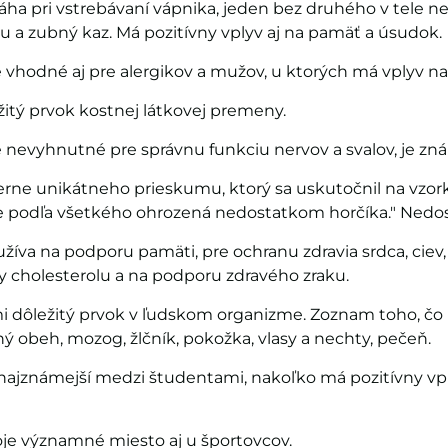
áha pri vstrebávaní vápnika, jeden bez druhého v tele n
u a zubný kaz. Má pozitívny vplyv aj na pamäť a úsudok.
vhodné aj pre alergikov a mužov, u ktorých má vplyv na
žitý prvok kostnej látkovej premeny.
nevyhnutné pre správnu funkciu nervov a svalov, je zná
rne unikátneho prieskumu, ktorý sa uskutočnil na vzorke 
 je podľa všetkého ohrozená nedostatkom horčíka." Nedos
žíva na podporu pamäti, pre ochranu zdravia srdca, ciev,
ny cholesterolu a na podporu zdravého zraku.
mi dôležitý prvok v ľudskom organizme. Zoznam toho, čo p
ý obeh, mozog, žlčník, pokožka, vlasy a nechty, pečeň.
ri najznámejší medzi študentami, nakoľko má pozitívny vp
oje významné miesto aj u športovcov.