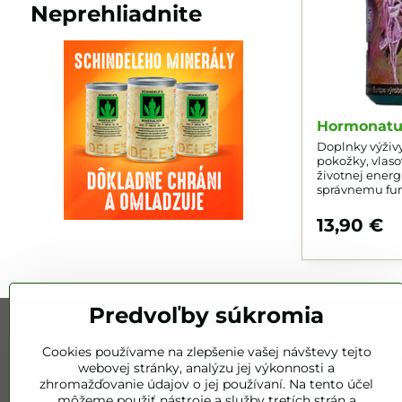
Neprehliadnite
Hormonatur
Doplnky výživy
pokožky, vlaso
životnej energi
správnemu fu
systému.
13,90 €
Predvoľby súkromia
Podnik
Cookies používame na zlepšenie vašej návštevy tejto
webovej stránky, analýzu jej výkonnosti a
zhromažďovanie údajov o jej používaní. Na tento účel
Bez mála 20
môžeme použiť nástroje a služby tretích strán a