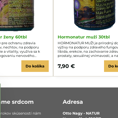
 ženy 60tbl
Hormonatur muži 30tbl
 pre ochranu zdravia
HORMONATUR MUŽI je prírodný d
v, nechtov, na podporu
výživy na podporu zdravého fungo
e a vitality, využíva sa k
libida, erekcie, na zachovanie zdra
ngovaniu nervového
prostaty, sexuálnej vnímavosti, a n
udržanie zdravej hladiny cukru v kr
7,90 €
Do košíka
Do k
áme srdcom
Adresa
 rokov skúseností nám
Otto Nagy - NATUR