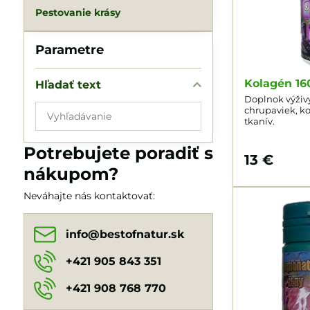
Pestovanie krásy
Parametre
Kolagén 16
Hľadať text
Doplnok výživ
Prehľadať
chrupaviek, ko
tkanív.
výsledky
filtra
Potrebujete poradiť s
13 €
fulltextom
nákupom?
Neváhajte nás kontaktovať:
info​@bestofnatur​.sk
+421 905 843 351
+421 908 768 770