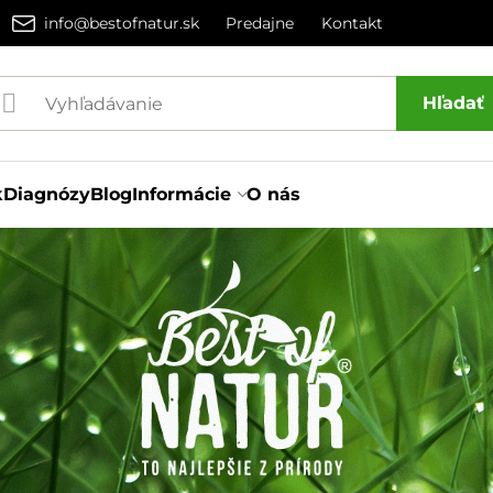
info@bestofnatur.sk
Predajne
Kontakt
Hľadať
k
Diagnózy
Blog
Informácie
O nás