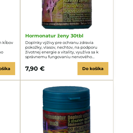
Hormonatur ženy 30tbl
h kĺbov
Doplnky výživy pre ochranu zdravia
pokožky, vlasov, nechtov, na podporu
ho
životnej energie a vitality, využíva sa k
správnemu fungovaniu nervového
ereným
systému.
7,90 €
ošíka
Do košíka