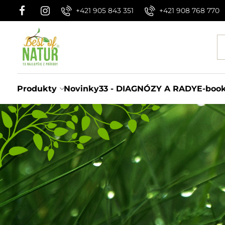
+421 905 843 351
+421 908 768 770
Produkty
Novinky
33 - DIAGNÓZY A RADY
E-boo