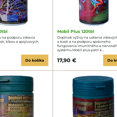
0tbl
Mobil Plus 120tbl
y na podporu zdravia
Doplnok výživy na udranie zdravýc
stí, kĺbov a spojivových
a kostí a na podporu správneho
fungovania imunitného a nervové
systému.Mobil plus patrí k
najpredávanejším produktom ov
veľkým množstvom spokojných
17,90 €
Do košíka
Do k
zákazníkov.