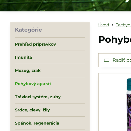
Úvod
Tachyo
Kategórie
Pohyb
Prehľad prípravkov
Imunita
Radiť p
Mozog, zrak
Pohybový aparát
Tráviaci systém, zuby
Srdce, cievy, žily
Spánok, regenerácia