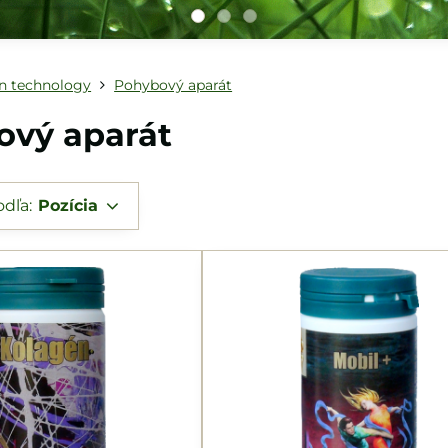
n technology
Pohybový aparát
ový aparát
odľa:
Pozícia