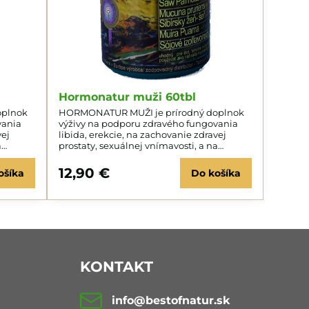
Hormonatur muži 60tbl
oplnok
HORMONATUR MUŽI je prírodný doplnok
vania
výživy na podporu zdravého fungovania
vej
libida, erekcie, na zachovanie zdravej
a
prostaty, sexuálnej vnímavosti, a na
vi.
udržanie zdravej hladiny cukru v krvi.
12,90 €
ošíka
Do košíka
KONTAKT
info​@bestofnatur​.sk