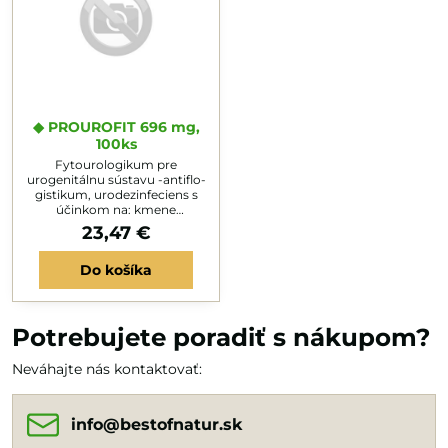
◆ PROUROFIT 696 mg,
100ks
Fytourologikum pre
urogenitálnu sústavu -antiflo-
gistikum, urodezinfeciens s
účinkom na: kmene
Citrobacter, Enterobacter,
23,47 €
Escherichia, Klebsiella,
Pseudomonas,
Do košíka
Staphylococcus, Ureaplazma,
Chlamídie. Znižuje hodnotu
PSA. Borí kamienky
pôsobením na súdržnosť
kryštáľov. Dlhodobé uží-vanie
Potrebujete poradiť s nákupom?
regeneruje obličky. Užiť: 20
dní 3x1, 20 dní 2x1 ks.
Neváhajte nás kontaktovať:
Prevencia: 2x1ks. Kapslu zapiť
3 dl vody.
info​@bestofnatur​.sk