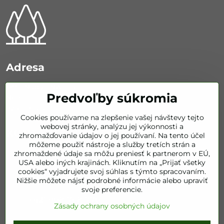
Adresa
Otto Nagy - NATUR
Predvoľby súkromia
Nemocničná 626/67
92401 Galanta
Cookies používame na zlepšenie vašej návštevy tejto
webovej stránky, analýzu jej výkonnosti a
KONTAKT
zhromažďovanie údajov o jej používaní. Na tento účel
môžeme použiť nástroje a služby tretích strán a
zhromaždené údaje sa môžu preniesť k partnerom v EÚ,
info​@bestofnatur​.sk
USA alebo iných krajinách. Kliknutím na „Prijať všetky
cookies“ vyjadrujete svoj súhlas s týmto spracovaním.
+421 905 843 351
Nižšie môžete nájsť podrobné informácie alebo upraviť
svoje preferencie.
+421 908 768 770
Zásady ochrany osobných údajov