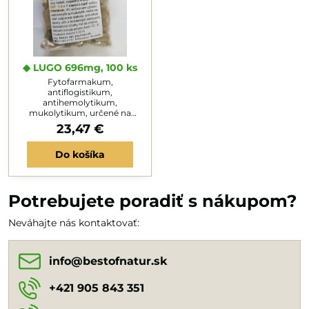
◆ LUGO 696mg, 100 ks
Fytofarmakum,
antiflogistikum,
antihemolytikum,
mukolytikum, určené na
zlepšenie krvotvorby,
23,47 €
leukopénie, zápal HDC, tlmí
drá-ždivý kašeľ, rozpúšťa
Do košíka
hlieny. Užiť: 1-3x 1 kapsula zapiť
3dl vody. Interakcie: Pri
súčasnom užívaní sekretolytík
a mukolytík môže nastať
vzájomná reakcia, jednotlivé
Potrebujete poradiť s nákupom?
dávky užiť s hodinovým
odstupom. Nežiadúce účinky
Neváhajte nás kontaktovať:
nie sú známe. Nenahradzuje
príjem živín.
info​@bestofnatur​.sk
+421 905 843 351