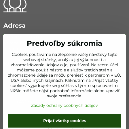
Adresa
Otto Nagy - NATUR
Predvoľby súkromia
Nemocničná 626/67
92401 Galanta
Cookies používame na zlepšenie vašej návštevy tejto
webovej stránky, analýzu jej výkonnosti a
KONTAKT
zhromažďovanie údajov o jej používaní. Na tento účel
môžeme použiť nástroje a služby tretích strán a
zhromaždené údaje sa môžu preniesť k partnerom v EÚ,
info​@bestofnatur​.sk
USA alebo iných krajinách. Kliknutím na „Prijať všetky
cookies“ vyjadrujete svoj súhlas s týmto spracovaním.
+421 905 843 351
Nižšie môžete nájsť podrobné informácie alebo upraviť
svoje preferencie.
+421 908 768 770
Zásady ochrany osobných údajov
Prijať všetky cookies
©
2026
Copyright
Predvoľby súkromia
Zásady ochrany osobných údajov