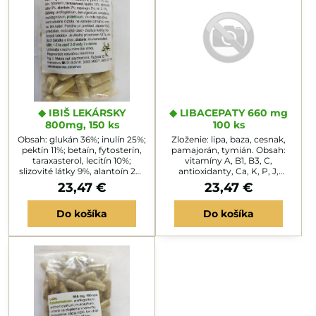
◆ IBIŠ LEKÁRSKY
◆ LIBACEPATY 660 mg
800mg, 150 ks
100 ks
Obsah: glukán 36%; inulín 25%;
Zloženie: lipa, baza, cesnak,
pektín 11%; betaín, fytosterín,
pamajorán, tymián. Obsah:
taraxasterol, lecitín 10%;
vitamíny A, B1, B3, C,
slizovité látky 9%, alantoín 2%;
antioxidanty, Ca, K, P, J,
asparagín 2%; vit. C 1%.Účinky:
enzýmy a stimulanty.
23,47 €
23,47 €
antiflogistikum,
Charakteristika: Dialylsulfidje
demulgencium, emoliens,
baktericídny, fungicídny,
Do košíka
Do košíka
mucilaginózum, protektívum.
antivirózny a protikarcino-
Vo vode napučiva, tvorí
génny, proti nádorový - alicin,
koloidné roztoky, na výstielke
antitrombotický, zníži tlak
ochrannú vrst vu, tlmí suchý
krvi, cholesterol, vasodilatans,
kašeľ. Pomáha pri: prehĺtaní,
prevencia infarktu, zväčší
zápale HDC, priedušiek,
amplitúdu srdcových sťahov
močových ciest - zlepšuje
a spomalí pulz....
kvalitu...