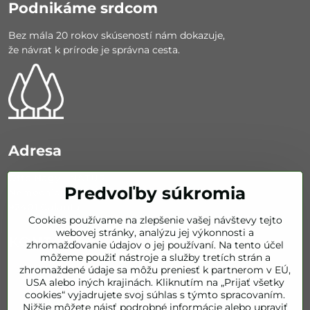
Podnikáme srdcom
Bez mála 20 rokov skúseností nám dokazuje,
že návrat k prírode je správna cesta.
Adresa
Otto Nagy - NATUR
Predvoľby súkromia
Nemocničná 626/67
92401 Galanta
Cookies používame na zlepšenie vašej návštevy tejto
webovej stránky, analýzu jej výkonnosti a
KONTAKT
zhromažďovanie údajov o jej používaní. Na tento účel
môžeme použiť nástroje a služby tretích strán a
zhromaždené údaje sa môžu preniesť k partnerom v EÚ,
info​@bestofnatur​.sk
USA alebo iných krajinách. Kliknutím na „Prijať všetky
cookies“ vyjadrujete svoj súhlas s týmto spracovaním.
+421 905 843 351
Nižšie môžete nájsť podrobné informácie alebo upraviť