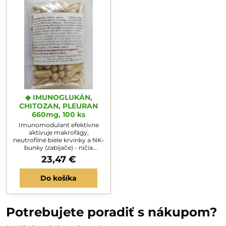
◆ IMUNOGLUKÁN,
CHITOZAN, PLEURAN
660mg, 100 ks
Imunomodulant efektívne
aktivuje makrofágy,
neutrofilné biele krvinky a NK-
bunky (zabíjače) - ničia
baktérie, vírusy i mutované
23,47 €
bunky. Má protinádorovú
aktivitu. Inhibuje najmä
Do košíka
myóm sarkóm180. Osvedčil
sa na keratom, Crohnov
syndróm i aftóznu
stomatitídu HS. Posilňuje pri
záťaži, vyčerpaní, stre-se, voči
Potrebujete poradiť s nákupom?
parazitným, bakteriálnym,
plesňovým, vírusovým