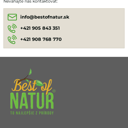
Neváhajte nás kontaktovať:
chorobám, pri opakovaných
infekciách a...
info​@bestofnatur​.sk
+421 905 843 351
+421 908 768 770