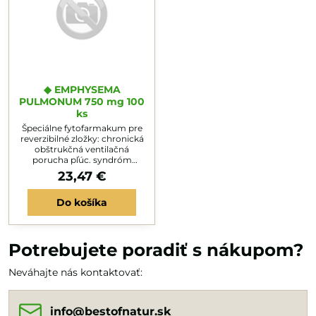
◆ EMPHYSEMA
PULMONUM 750 mg 100
ks
Špeciálne fytofarmakum pre
reverzibilné zložky: chronická
obštrukčná ventilačná
porucha pľúc. syndróm
chronická obštrukčná
23,47 €
bronchopulmonálna choroba,
záchvaty dýchavice ich
Do košíka
pôvodu. Zlepšuje fyziologické
deje v malom obehu a
pľúcach. Je súčasťou
synergovanej liečby s BioCo
Q10 minimalizujúcej
Potrebujete poradiť s nákupom?
hypertrofiu srdca. Vyvarujte
sa vdychovaniu dymu, infekcií
Neváhajte nás kontaktovať:
dýchacích ciest, viróz,
znečisteného...
info​@bestofnatur​.sk