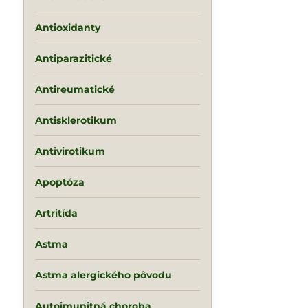
Antioxidanty
Antiparazitické
Antireumatické
Antisklerotikum
Antivirotikum
Apoptóza
Artritída
Astma
Astma alergického pôvodu
Autoimunitná choroba