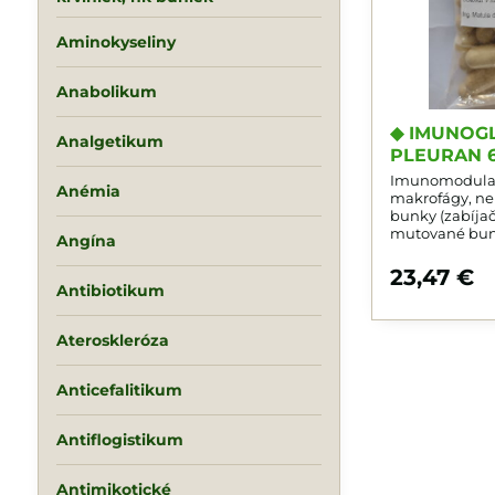
Aminokyseliny
Anabolikum
◆ IMUNOGL
Analgetikum
PLEURAN 6
Imunomodulant
Anémia
makrofágy, neutrofilné biele krvinky a NK-
bunky (zabíjače
mutované bun
Angína
aktivitu. Inh
sarkóm180. Os
23,47 €
Crohnov syndr
Antibiotikum
HS. Posilňuje p
voči parazitn
Ateroskleróza
vírusovým cho
infekciách a...
Anticefalitikum
Antiflogistikum
Antimikotické