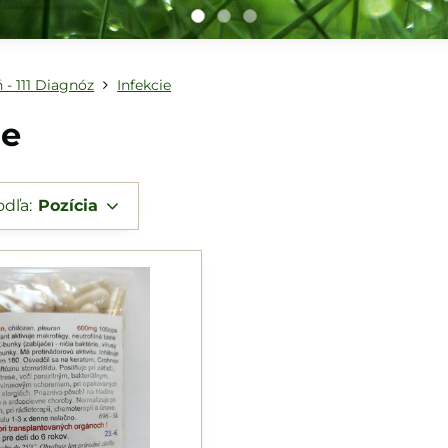
 - 111 Diagnóz
Infekcie
ie
odľa:
Pozícia