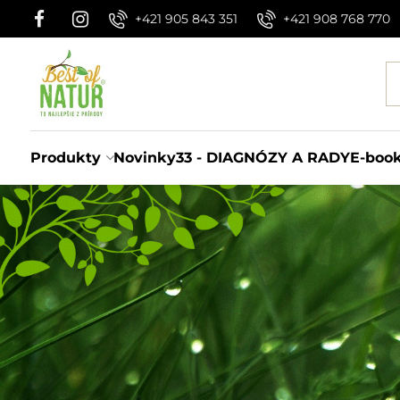
+421 905 843 351
+421 908 768 770
Produkty
Novinky
33 - DIAGNÓZY A RADY
E-boo