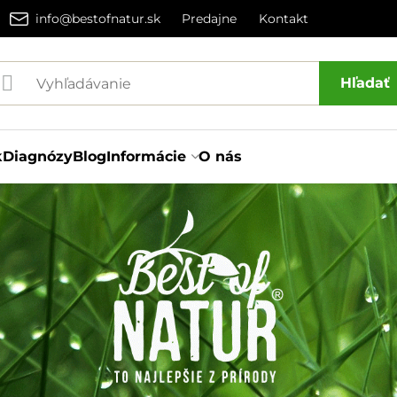
info@bestofnatur.sk
Predajne
Kontakt
Hľadať
k
Diagnózy
Blog
Informácie
O nás