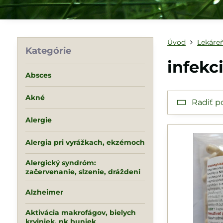
Úvod
Lekáreň
Kategórie
infekc
Absces
Akné
Radiť p
Alergie
Alergia pri vyrážkach, ekzémoch
Alergický syndróm:
začervenanie, slzenie, dráždeni
Alzheimer
Aktivácia makrofágov, bielych
krviniek, nk buniek