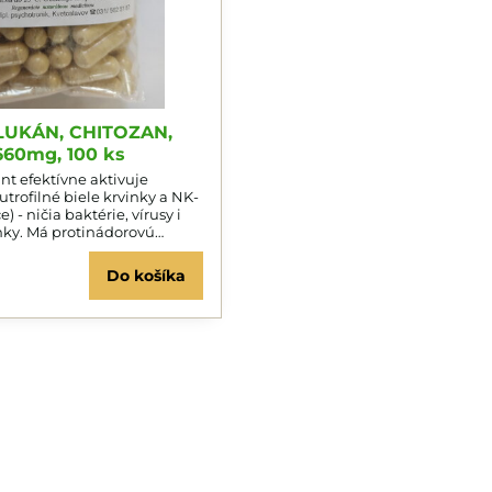
UKÁN, CHITOZAN,
60mg, 100 ks
 efektívne aktivuje
) - ničia baktérie, vírusy i
ky. Má protinádorovú
ibuje najmä myóm
vedčil sa na keratom,
Do košíka
óm i aftóznu stomatitídu
ri záťaži, vyčerpaní, stre-se,
ým, bakteriálnym, plesňovým,
robám, pri opakovaných