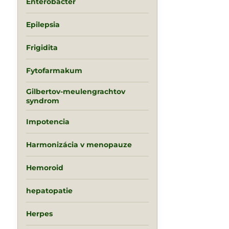
Enterobacter
Epilepsia
Frigidita
Fytofarmakum
Gilbertov-meulengrachtov
syndrom
Impotencia
Harmonizácia v menopauze
Hemoroid
hepatopatie
Herpes