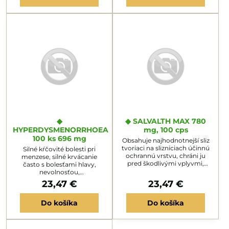
a 3 dl teplej vody na lačno. Nie
najúčinnejších 46 aktívnych
je náhrada vyváženej stravy.
antioxidantov. Obsahujú celý
výživový komplex, ktorý Vaše
telo dokáže rozpoznať,
absorbovať a asimilovať.
Moruša zabezpečuje kvalitný
a...
◆
◆ SALVALTH MAX 780
HYPERDYSMENORRHOEA
mg, 100 cps
100 ks 696 mg
Obsahuje najhodnotnejší sliz
tvoriaci na slizniciach účinnú
Silné kŕčovité bolesti pri
ochrannú vrstvu, chráni ju
menzese, silné krvácanie
pred škodlivými vplyvmi,
často s bolesťami hlavy,
dokonale tlmí suchý kašeľ.
nevolnosťou,
Užiť pri hnačkových
podráždenosťou, závratmi,
23,47 €
23,47 €
ochoreniach aj chorobách
zvracaním, na-dýmaním,
tráviaceho ústrojenstva -
hnačkou aj zápchou, časté
zápale sliznice čriev,
Do košíka
Do košíka
močenie sú príznakmi PMS -
priedušiek, čelných dutín,
predmenštruačný syndróm.
pľúc, obličiek, močových
Pri dlhodobom užívaní
ciest, sliznice tráviaceho
odstraňuje PMS, pri každo-