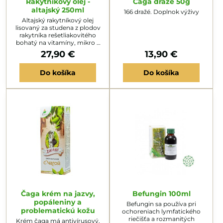
Rakytníkový olej -
Čaga dražé 50g
altajský 250ml
166 dražé. Doplnok výživy
Altajský rakytníkový olej
lisovaný za studena z plodov
rakytníka rešetliakovitého
bohatý na vitamíny, mikro a
makroelementy.
27,90 €
13,90 €
Do košíka
Do košíka
Čaga krém na jazvy,
Befungin 100ml
popáleniny a
Befungin sa používa pri
problematickú kožu
ochoreniach lymfatického
riečišťa a rozmanitých
Krém čaga má antivírusový,