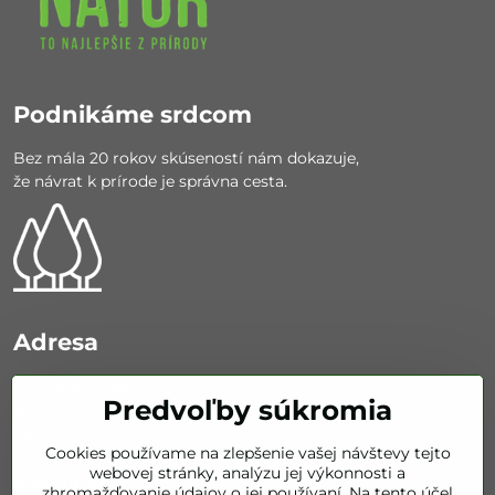
Podnikáme srdcom
Bez mála 20 rokov skúseností nám dokazuje,
že návrat k prírode je správna cesta.
Adresa
Otto Nagy - NATUR
Predvoľby súkromia
Nemocničná 626/67
92401 Galanta
Cookies používame na zlepšenie vašej návštevy tejto
webovej stránky, analýzu jej výkonnosti a
KONTAKT
zhromažďovanie údajov o jej používaní. Na tento účel