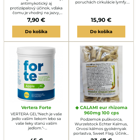
poruchách cirkulácie lymfy.
antimykotický aj
Vzhľadom k spojitosti medzi
protizápalový účinok, vďaka
trávením a kožnými
čomu je vhodný na jazvy,
problémami pôsobí ako
rôzne jamky na tvári po akné,
7,90 €
15,90 €
osvedčený podporný
popáleniny, bercove vredy, či
prostriedok pri liečbe
rôzne druhy ekzémov.
psoriázy, ekzémov,
Do košíka
Do košíka
erytrodermie a iných kožných
chorôb, pretože zlepšuje
metabolizmus na bunkovej
úrovni a tým zvyšuje odolnosť
organizmu.
Vertera Forte
◆ CALAMI eur rhizoma
960mg 100 cps
VERTERA GEL"Nech je vaše
jedlo vaším liekom lebo sa
Podzemok puškvorca,
vaše lieky stanú vaším
Wurzelstock Echter Kalmus,
jedlom."-
Orvosi kálmos gyokérnyak
HippokratesVERTERA GEL je
porlastva, Sweet Flag. Účinky:
buněčný gel z hnědých
krvotvorné, diaforetické,