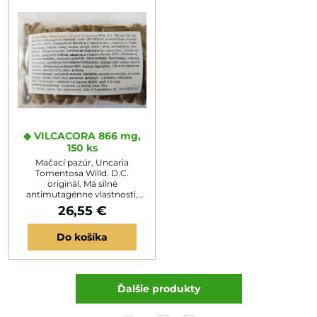
traktu, zápche. Pôsobí
dennom užívaní znižuje
protizápalovo, znižuje
telesnú hmotnosť. Užiť: 7 dní
neúčelné potenie, zmierňuje
pred PMS 3 x 1, pri menzese 2 x
príznaky...
1. Na úpravu hmotnosti a PMS
3 x 1kapslu....
◆ VILCACORA 866 mg,
150 ks
Mačací pazúr, Uncaria
Tomentosa Willd. D.C.
originál. Má silné
antimutagénne vlastnosti,
brzdí rast nádorov,
26,55 €
zintenzívňuje imunitné deje
min. o 53%. Antioxidačná
Do košíka
aktivita je 3 násobná ako u
vitamínu C. Potlačuje zápaly,
infekcie, virózy, herpesy,
alergie, astmu, akné,
reumatizmus, dnu, artritídy.
Ďalšie produkty
Znižuje krvný tlak, normalizuje
hospodárenie s tekutinami.
Účinný na kandidy,