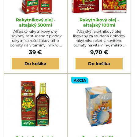
Rakytníkový olej -
Rakytníkový olej -
altajský 500ml
altajský 100ml
Altajský rakytníkový olej
Altajský rakytníkový olej
lisovaný za studena z plodov
lisovaný za studena z plodov
rakytníka rešetliakovitého
rakytníka rešetliakovitého
bohatý na vitamíny, mikro a
bohatý na vitamíny, mikro a
makroelementy.
makroelementy.
39 €
9,70 €
Do košíka
Do košíka
AKCIA