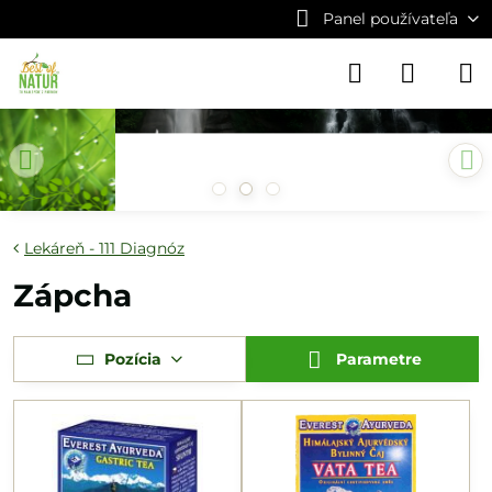
Panel používateľa
Lekáreň - 111 Diagnóz
Zápcha
Pozícia
Parametre