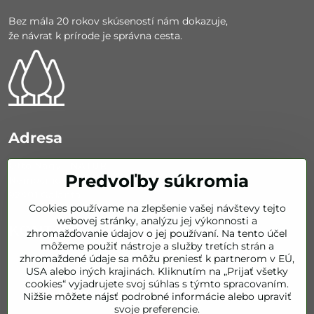
Bez mála 20 rokov skúseností nám dokazuje,
že návrat k prírode je správna cesta.
Adresa
Otto Nagy - NATUR
Predvoľby súkromia
Nemocničná 626/67
92401 Galanta
Cookies používame na zlepšenie vašej návštevy tejto
webovej stránky, analýzu jej výkonnosti a
KONTAKT
zhromažďovanie údajov o jej používaní. Na tento účel
môžeme použiť nástroje a služby tretích strán a
zhromaždené údaje sa môžu preniesť k partnerom v EÚ,
info​@bestofnatur​.sk
USA alebo iných krajinách. Kliknutím na „Prijať všetky
cookies“ vyjadrujete svoj súhlas s týmto spracovaním.
+421 905 843 351
Nižšie môžete nájsť podrobné informácie alebo upraviť
svoje preferencie.