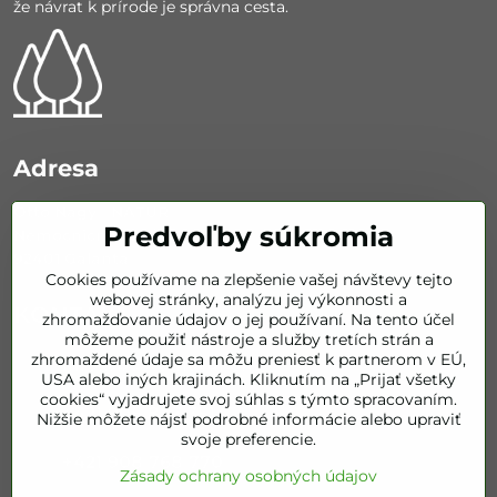
že návrat k prírode je správna cesta.
Adresa
Otto Nagy - NATUR
Predvoľby súkromia
Nemocničná 626/67
92401 Galanta
Cookies používame na zlepšenie vašej návštevy tejto
webovej stránky, analýzu jej výkonnosti a
KONTAKT
zhromažďovanie údajov o jej používaní. Na tento účel
môžeme použiť nástroje a služby tretích strán a
zhromaždené údaje sa môžu preniesť k partnerom v EÚ,
info​@bestofnatur​.sk
USA alebo iných krajinách. Kliknutím na „Prijať všetky
cookies“ vyjadrujete svoj súhlas s týmto spracovaním.
+421 905 843 351
Nižšie môžete nájsť podrobné informácie alebo upraviť
svoje preferencie.
+421 908 768 770
Zásady ochrany osobných údajov