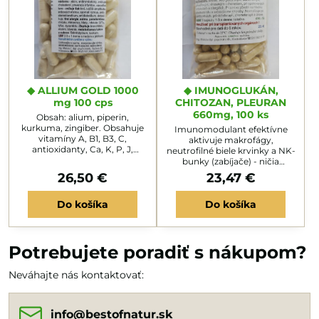
◆ ALLIUM GOLD 1000
◆ IMUNOGLUKÁN,
mg 100 cps
CHITOZAN, PLEURAN
660mg, 100 ks
Obsah: alium, piperin,
kurkuma, zingiber. Obsahuje
Imunomodulant efektívne
vitamíny A, B1, B3, C,
aktivuje makrofágy,
antioxidanty, Ca, K, P, J,
neutrofilné biele krvinky a NK-
enzýmy a stimulanty. Má
bunky (zabíjače) - ničia
baktericídne, fungicídne,
baktérie, vírusy i mutované
26,50 €
23,47 €
antivirózne,
bunky. Má protinádorovú
protikarcinogénne účinky -
aktivitu. Inhibuje najmä
potláča rast nádorov - alicin,
Do košíka
Do košíka
myóm sarkóm180. Osvedčil
antitrombotický, znižuje
sa na keratom, Crohnov
cholesterol, prevencia
syndróm i aftóznu
infarktov, vasodilatans -
stomatitídu HS. Posilňuje pri
znižuje tlak krvi, zväčší
záťaži, vyčerpaní, stre-se, voči
Potrebujete poradiť s nákupom?
amplitúdu srdcových sťahov,
parazitným, bakteriálnym,
spomalí rytmus,
plesňovým, vírusovým
Neváhajte nás kontaktovať:
antiaterosklerotikum,...
chorobám, pri opakovaných
infekciách a...
info​@bestofnatur​.sk