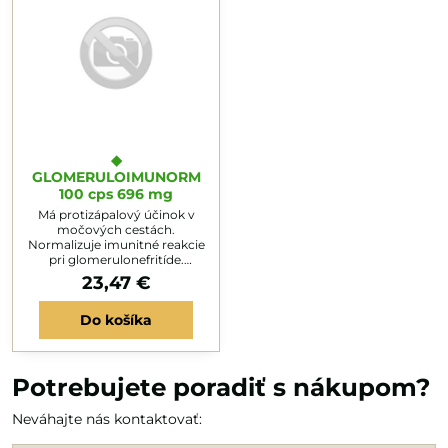
◆
GLOMERULOIMUNORM
100 cps 696 mg
Má protizápalový účinok v
močových cestách.
Normalizuje imunitné reakcie
pri glomerulonefritíde.
Zlepšuje funkcie obličiek pri
23,47 €
proteinúrii, hematúrii a
amiloidóze. Znižuje straty
Do košíka
krviniek. Pomáha vylučovať
odpadové látky. Bráni vzniku
obličkových kameňov. Znižuje
krvný tlak. VYVARUJTE SA
STREPTOKOKOVÝCH
Potrebujete poradiť s nákupom?
INFEKCIÍ, ZÁPALU MANDLÍ.
Užiť: 1 kapsulu 1-3 x denne s 3
Neváhajte nás kontaktovať:
dl vody 20 minút pred
jedlom,...