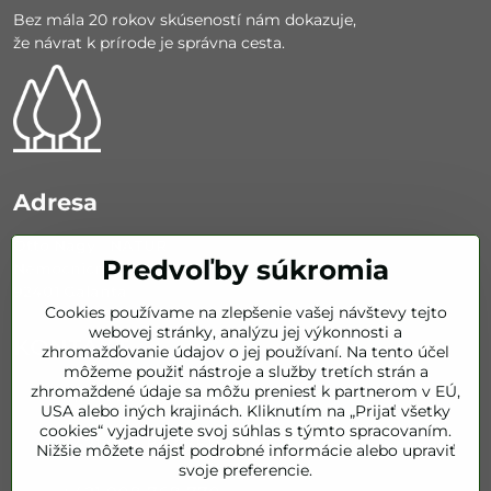
Bez mála 20 rokov skúseností nám dokazuje,
že návrat k prírode je správna cesta.
Adresa
Otto Nagy - NATUR
Predvoľby súkromia
Nemocničná 626/67
92401 Galanta
Cookies používame na zlepšenie vašej návštevy tejto
webovej stránky, analýzu jej výkonnosti a
KONTAKT
zhromažďovanie údajov o jej používaní. Na tento účel
môžeme použiť nástroje a služby tretích strán a
zhromaždené údaje sa môžu preniesť k partnerom v EÚ,
info​@bestofnatur​.sk
USA alebo iných krajinách. Kliknutím na „Prijať všetky
cookies“ vyjadrujete svoj súhlas s týmto spracovaním.
+421 905 843 351
Nižšie môžete nájsť podrobné informácie alebo upraviť
svoje preferencie.