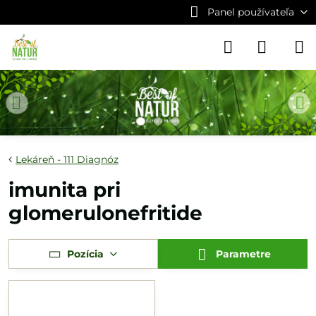
Panel používateľa
Lekáreň - 111 Diagnóz
imunita pri
glomerulonefritide
Pozícia
Parametre