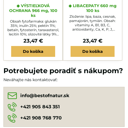
◆ VÝSTIEĽKOVÁ
◆ LIBACEPATY 660 mg
OCHRANA 966 mg, 100
100 ks
ks
Zloženie: lipa, baza, cesnak,
pamajorán, tymián. Obsah:
Obsah fytofarmaka: glukán
vitamíny A, B1, B3, C,
35%; inulín 25%; pektín 11%;
antioxidanty, Ca, K, P, J,
betaín, fytosterín, taraxasterol,
enzýmy a stimulanty.
lecitín 10%; slizovité látky 9%;
Charakteristika: Dialylsulfidje
alantoín 2%; asparagín 2%,
23,47 €
23,47 €
baktericídny, fungicídny,
vit.C, magnézium sulfuricum
antivirózny a protikarcino-
7%. Účinky: antiflogistikum,
génny, proti nádorový - alicin,
Do košíka
Do košíka
demulgencium, emoliens,
antitrombotický, zníži tlak
mucilagi-nózum,
krvi, cholesterol, vasodilatans,
protektívum, urýchľuje
prevencia infarktu, zväčší
regeneráciu tkanív, zvyšuje
amplitúdu srdcových sťahov
tvorbu neutrofilných
Potrebujete poradiť s nákupom?
a spomalí pulz....
leukocytov. Vo vode
napučiava, tvorí koloidné
Neváhajte nás kontaktovať:
roztoky, na výstielkach
ochrannú...
info​@bestofnatur​.sk
+421 905 843 351
+421 908 768 770