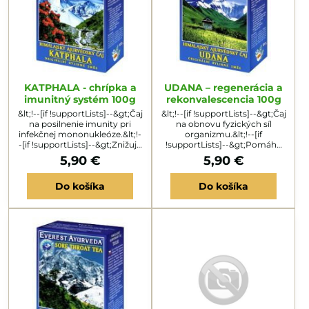
KATPHALA - chrípka a
UDANA – regenerácia a
imunitný systém 100g
rekonvalescencia 100g
&lt;!--[if !supportLists]--&gt;Čaj
&lt;!--[if !supportLists]--&gt;Čaj
na posilnenie imunity pri
na obnovu fyzických síl
infekčnej mononukleóze.&lt;!-
organizmu.&lt;!--[if
-[if !supportLists]--&gt;Znižuje
!supportLists]--&gt;Pomáha
možnosť komplikácií po jej
pri chronickej únave a slabej
5,90 €
5,90 €
prekonaní.&lt;!--[if
výkonnosti.&lt;!--[if
!supportLists]--&gt;Pôsobí
!supportLists]--&gt;&lt;!--
Do košíka
Do košíka
proti zápalom krčných mandlí
[endif]--&gt;Odstraňuje pocit
a zdurených lymfatických
vyčerpania a znižuje potrebu
uzlín.&lt;!--[if !supportLists]--
nadmerného spánku.&lt;!--[if
&gt;Odstraňuje chrípkové
!supportLists]--
príznaky: horúčku, kašeľ,
&gt;Povzbudzuje pri zvýšenej
únavu, bolesti svalov...
telesnej námahe a
pracovnom...