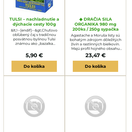
TULSI – nachladnutie a
◆ DRAČIA SILA
dýchacie cesty 100g
ORGANIKA 980 mg
200ks / 250g sypačka
&lt;!--[endif]--&gt;Chuťovo
obľúbený čaj s tradičnou
Agastache a Moruša listy sú
posvätnou bylinou Tulsi
bohatým zdrojom dôležitých
známou ako „bazalka
živín a rastlinných bielkovín.
svätá“.&lt;!--[if !supportLists]--
Majú profil hojného obsahu
&gt;Priaznivo pôsobí na
funkčných rastlinných živín a
5,90 €
23,47 €
celkovú ochranu dýchacích
stopových prvkov. Obsahuje
ciest, pomáha pri
18 aminokyselín a všetkých
prechladnutí, kašli a
Do košíka
Do košíka
esenciálnych aminokyselín,
bolestiach v&nbsp;krku.&lt;!--
najúčinnejších 46 aktívnych
[if !supportLists]--&gt;&lt;!--
antioxidantov. Obsahujú celý
[endif]--&gt;Uľavuje pri
výživový komplex, ktorý Vaše
obtiažnom prehĺtaní,
telo dokáže rozpoznať,
chrípkových príznakoch a
absorbovať a asimilovať.
zvýšenej...
Moruša zabezpečuje kvalitný
a...