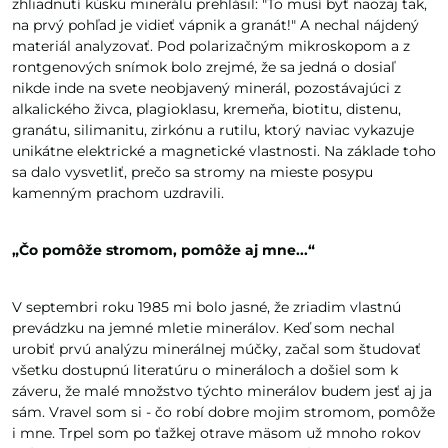
zhliadnutí kúsku minerálu prehlásil: "To musí byť naozaj tak,
na prvý pohľad je vidieť vápnik a granát!" A nechal nájdený
materiál analyzovať. Pod polarizačným mikroskopom a z
rontgenových snímok bolo zrejmé, že sa jedná o dosiaľ
nikde inde na svete neobjavený minerál, pozostávajúci z
alkalického živca, plagioklasu, kremeňa, biotitu, distenu,
granátu, silimanitu, zirkónu a rutilu, ktorý naviac vykazuje
unikátne elektrické a magnetické vlastnosti. Na základe toho
sa dalo vysvetliť, prečo sa stromy na mieste posypu
kamenným prachom uzdravili.
„Čo pomôže stromom, pomôže aj mne...“
V septembri roku 1985 mi bolo jasné, že zriadim vlastnú
prevádzku na jemné mletie minerálov. Keď som nechal
urobiť prvú analýzu minerálnej múčky, začal som študovať
všetku dostupnú literatúru o mineráloch a došiel som k
záveru, že malé množstvo týchto minerálov budem jesť aj ja
sám. Vravel som si - čo robí dobre mojim stromom, pomôže
i mne. Trpel som po ťažkej otrave mäsom už mnoho rokov