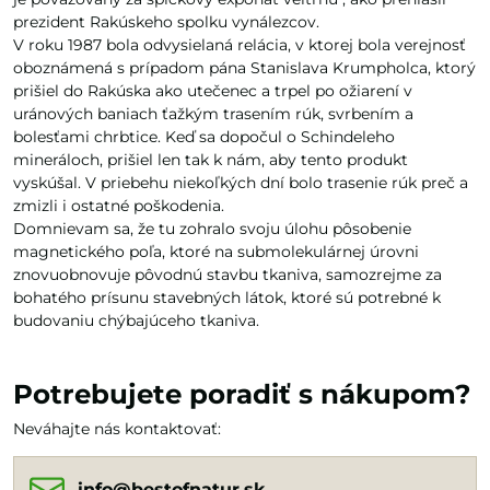
prezident Rakúskeho spolku vynálezcov.
V roku 1987 bola odvysielaná relácia, v ktorej bola verejnosť
oboznámená s prípadom pána Stanislava Krumpholca, ktorý
prišiel do Rakúska ako utečenec a trpel po ožiarení v
uránových baniach ťažkým trasením rúk, svrbením a
bolesťami chrbtice. Keď sa dopočul o Schindeleho
mineráloch, prišiel len tak k nám, aby tento produkt
vyskúšal. V priebehu niekoľkých dní bolo trasenie rúk preč a
zmizli i ostatné poškodenia.
Domnievam sa, že tu zohralo svoju úlohu pôsobenie
magnetického poľa, ktoré na submolekulárnej úrovni
znovuobnovuje pôvodnú stavbu tkaniva, samozrejme za
bohatého prísunu stavebných látok, ktoré sú potrebné k
budovaniu chýbajúceho tkaniva.
Potrebujete poradiť s nákupom?
Neváhajte nás kontaktovať:
info​@bestofnatur​.sk