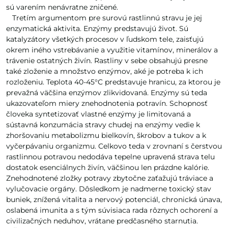
sú varením nenávratne zničené.
Tretím argumentom pre surovú rastlinnú stravu je jej
enzymatická aktivita. Enzýmy predstavujú život. Sú
katalyzátory všetkých procesov v ľudskom tele, zaisťujú
okrem iného vstrebávanie a využitie vitamínov, minerálov a
trávenie ostatných živín. Rastliny v sebe obsahujú presne
také zloženie a množstvo enzýmov, aké je potreba k ich
rozloženiu. Teplota 40-45°C predstavuje hranicu, za ktorou je
prevažná väčšina enzýmov zlikvidovaná. Enzýmy sú teda
ukazovateľom miery znehodnotenia potravín. Schopnosť
človeka syntetizovať vlastné enzýmy je limitovaná a
sústavná konzumácia stravy chudej na enzýmy vedie k
zhoršovaniu metabolizmu bielkovín, škrobov a tukov a k
vyčerpávaniu organizmu. Celkovo teda v zrovnaní s čerstvou
rastlinnou potravou nedodáva tepelne upravená strava telu
dostatok esenciálnych živín, väčšinou len prázdne kalórie.
Znehodnotené zložky potravy zbytočne zaťažujú tráviace a
vylučovacie orgány. Dôsledkom je nadmerne toxický stav
buniek, znížená vitalita a nervový potenciál, chronická únava,
oslabená imunita a s tým súvisiaca rada rôznych ochorení a
civilizačných neduhov, vrátane predčasného starnutia.