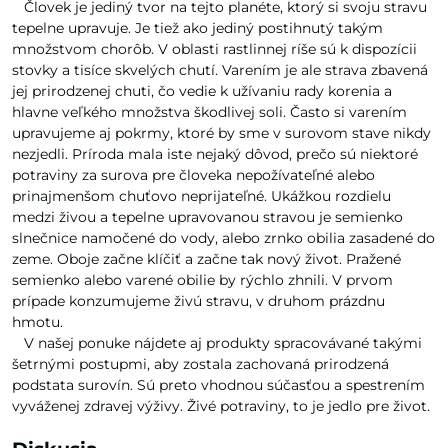
Človek je jediný tvor na tejto planéte, ktorý si svoju stravu
tepelne upravuje. Je tiež ako jediný postihnutý takým
množstvom chorôb. V oblasti rastlinnej ríše sú k dispozícii
stovky a tisíce skvelých chutí. Varením je ale strava zbavená
jej prirodzenej chuti, čo vedie k užívaniu rady korenia a
hlavne veľkého množstva škodlivej soli. Často si varením
upravujeme aj pokrmy, ktoré by sme v surovom stave nikdy
nezjedli. Príroda mala iste nejaký dôvod, prečo sú niektoré
potraviny za surova pre človeka nepožívateľné alebo
prinajmenšom chuťovo neprijateľné. Ukážkou rozdielu
medzi živou a tepelne upravovanou stravou je semienko
slnečnice namočené do vody, alebo zrnko obilia zasadené do
zeme. Oboje začne klíčiť a začne tak nový život. Pražené
semienko alebo varené obilie by rýchlo zhnili. V prvom
prípade konzumujeme živú stravu, v druhom prázdnu
hmotu.
V našej ponuke nájdete aj produkty spracovávané takými
šetrnými postupmi, aby zostala zachovaná prirodzená
podstata surovín. Sú preto vhodnou súčasťou a spestrením
vyváženej zdravej výživy. Živé potraviny, to je jedlo pre život.