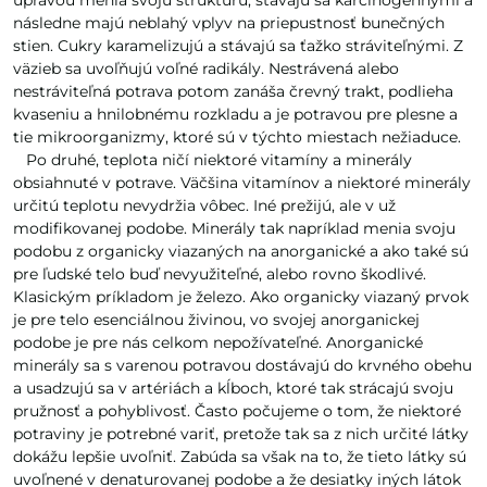
úpravou menia svoju štruktúru, stávajú sa karcinogénnymi a
následne majú neblahý vplyv na priepustnosť bunečných
stien. Cukry karamelizujú a stávajú sa ťažko stráviteľnými. Z
väzieb sa uvoľňujú voľné radikály. Nestrávená alebo
nestráviteľná potrava potom zanáša črevný trakt, podlieha
kvaseniu a hnilobnému rozkladu a je potravou pre plesne a
tie mikroorganizmy, ktoré sú v týchto miestach nežiaduce.
Po druhé, teplota ničí niektoré vitamíny a minerály
obsiahnuté v potrave. Väčšina vitamínov a niektoré minerály
určitú teplotu nevydržia vôbec. Iné prežijú, ale v už
modifikovanej podobe. Minerály tak napríklad menia svoju
podobu z organicky viazaných na anorganické a ako také sú
pre ľudské telo buď nevyužiteľné, alebo rovno škodlivé.
Klasickým príkladom je železo. Ako organicky viazaný prvok
je pre telo esenciálnou živinou, vo svojej anorganickej
podobe je pre nás celkom nepožívateľné. Anorganické
minerály sa s varenou potravou dostávajú do krvného obehu
a usadzujú sa v artériách a kĺboch, ktoré tak strácajú svoju
pružnosť a pohyblivosť. Často počujeme o tom, že niektoré
potraviny je potrebné variť, pretože tak sa z nich určité látky
dokážu lepšie uvoľniť. Zabúda sa však na to, že tieto látky sú
uvoľnené v denaturovanej podobe a že desiatky iných látok