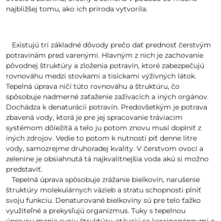
najbližšej tomu, ako ich príroda vytvorila.
Existujú tri základné dôvody prečo dať prednosť čerstvým
potravinám pred varenými. Hlavným z nich je zachovanie
pôvodnej štruktúry a zloženia potravín, ktoré zabezpečujú
rovnováhu medzi stovkami a tisíckami výživných látok.
Tepelná úprava ničí túto rovnováhu a štruktúru, čo
spôsobuje nadmerné zaťaženie zažívacích a iných orgánov.
Dochádza k denaturácii potravín. Predovšetkým je potrava
zbavená vody, ktorá je pre jej spracovanie tráviacim
systémom dôležitá a telo ju potom znovu musí doplniť z
iných zdrojov. Vedie to potom k nutnosti piť denne litre
vody, samozrejme druhoradej kvality. V čerstvom ovocí a
zelenine je obsiahnutá tá najkvalitnejšia voda akú si možno
predstaviť.
Tepelná úprava spôsobuje zrážanie bielkovín, narušenie
štruktúry molekulárnych väzieb a stratu schopnosti plniť
svoju funkciu. Denaturované bielkoviny sú pre telo ťažko
využiteľné a prekysľujú organizmus. Tuky s tepelnou