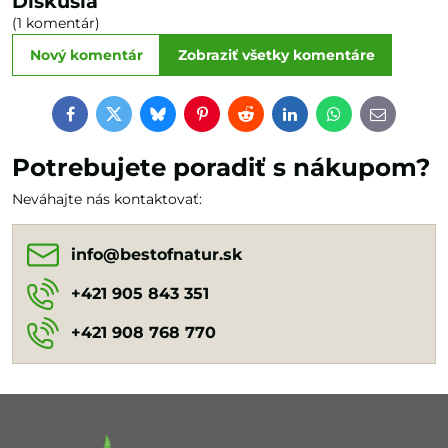
Diskusia
(1 komentár)
Nový komentár
Zobraziť všetky komentáre
Facebook
Twitter
Bluesky
Pinterest
Reddit
LinkedIn
WhatsApp
E-
mail
Potrebujete poradiť s nákupom?
Neváhajte nás kontaktovať:
info​@bestofnatur​.sk
+421 905 843 351
+421 908 768 770