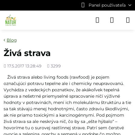
Panel používateľa
Blog
Živá strava
Pridané
Počet
17.5.2017 13:28:49
3299
zobrazení
Živá strava alebo living foods (rawfood) je pojem
označujúci potravu tepelne ale i chemicky neupravovanú.
Vychádza z vedeckých poznatkov, že akákoľvek tepelná
úprava a nešetrné priemyselné spracovanie ničí výživné
hodnoty v potravinách, mení ich molekulárnu štruktúru a tie
sa tak stávajú menej hodnotnými, často zdraviu škodlivými,
ak nie priamo toxickými a karcinogénnymi. Pod pojmom
živá strava sa ale neskrýva nič, čo by sa ‚,ešte hýbalo“ –
hovoríme tu o surovej rastlinnej strave. Patrí sem čerstvé
ovocie a zelenina, orechy a semená v podobe čo možno