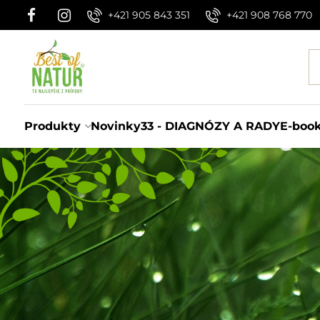
+421 905 843 351
+421 908 768 770
Produkty
Novinky
33 - DIAGNÓZY A RADY
E-boo