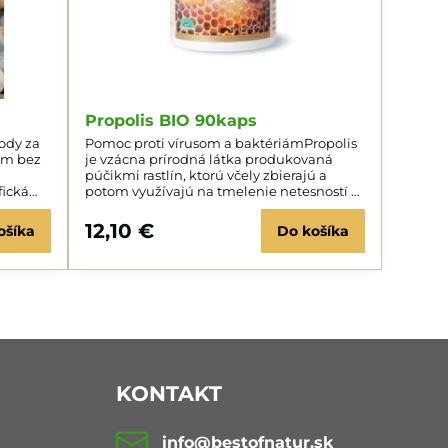
Propolis BIO 90kaps
ody za
Pomoc proti vírusom a baktériámPropolis
um bez
je vzácna prírodná látka produkovaná
púčikmi rastlín, ktorú včely zbierajú a
fická
potom využívajú na tmelenie netesností a
 medzi
k ochrane úľa pred baktériami, vírusmi a
parazitmi.
12,10 €
ošíka
Do košíka
KONTAKT
info​@bestofnatur​.sk