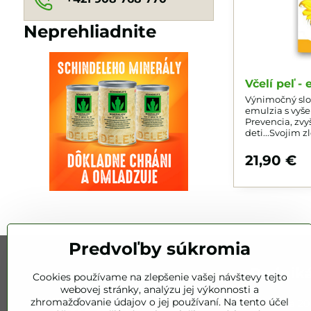
Neprehliadnite
Včelí peľ -
Výnimočný slo
emulzia s vyše
Prevencia, zvy
deti...Svojim z
unikátny a pre
kompletný dop
21,90 €
Predvoľby súkromia
Podnik
Cookies používame na zlepšenie vašej návštevy tejto
webovej stránky, analýzu jej výkonnosti a
zhromažďovanie údajov o jej používaní. Na tento účel
Bez mála 20