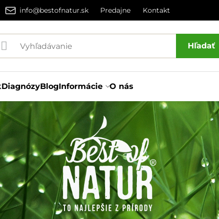
info@bestofnatur.sk
Predajne
Kontakt
Hľadať
k
Diagnózy
Blog
Informácie
O nás