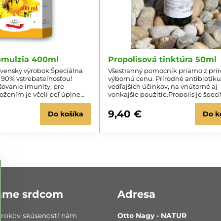
 emulzia 400ml
Propolisová tinktúra 50ml
venský výrobok.Špeciálna
Všestranný pomocník priamo z prír
 90% vstrebateľnosťou!
výbornú cenu. Prírodné antibiotik
šovanie imunity, pre
vedľajších účinkov, na vnútorné aj
ložením je včelí peľ úplne
vonkajšie použitie.Propolis je špeci
stavuje v podstate
látka, ktorá má vysoké postavenie
lnok výživy.
doplnkami výživy.
9,40 €
Do košíka
Do k
áme srdcom
Adresa
 rokov skúseností nám
Otto Nagy - NATUR