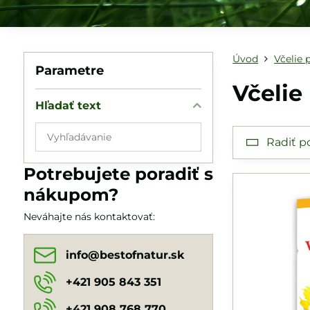
Úvod
Včelie 
Parametre
Včelie
Hľadať text
Prehľadať
Radiť p
výsledky
filtra
Potrebujete poradiť s
fulltextom
nákupom?
Neváhajte nás kontaktovať:
info​@bestofnatur​.sk
+421 905 843 351
+421 908 768 770