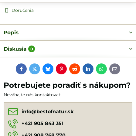
Doručenia
Popis
Diskusia
0
Facebook
Twitter
Bluesky
Pinterest
Reddit
LinkedIn
WhatsApp
E-
mail
Potrebujete poradiť s nákupom?
Neváhajte nás kontaktovať:
info​@bestofnatur​.sk
+421 905 843 351
+421 908 768 770