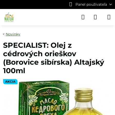
Panel používateľa
Novinky
SPECIALIST: Olej z
cédrových orieškov
(Borovice sibírska) Altajský
100ml
AKCIA