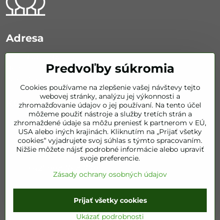
Adresa
Otto Nagy - NATUR
Predvoľby súkromia
Nemocničná 626/67
92401 Galanta
Cookies používame na zlepšenie vašej návštevy tejto
webovej stránky, analýzu jej výkonnosti a
KONTAKT
zhromažďovanie údajov o jej používaní. Na tento účel
môžeme použiť nástroje a služby tretích strán a
zhromaždené údaje sa môžu preniesť k partnerom v EÚ,
info​@bestofnatur​.sk
USA alebo iných krajinách. Kliknutím na „Prijať všetky
cookies“ vyjadrujete svoj súhlas s týmto spracovaním.
+421 905 843 351
Nižšie môžete nájsť podrobné informácie alebo upraviť
svoje preferencie.
+421 908 768 770
Zásady ochrany osobných údajov
©
2026
Copyright
Prijať všetky cookies
Predvoľby súkromia
Zásady ochrany osobných údajov
Ukázať podrobnosti