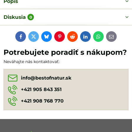
Popis
Diskusia
0
Facebook
Twitter
Bluesky
Pinterest
Reddit
LinkedIn
WhatsApp
E-
mail
Potrebujete poradiť s nákupom?
Neváhajte nás kontaktovať:
info​@bestofnatur​.sk
+421 905 843 351
+421 908 768 770