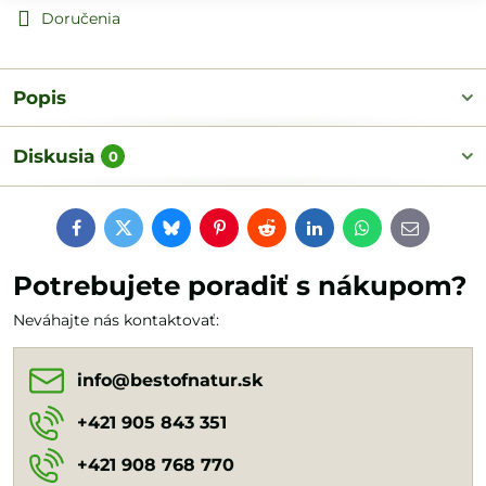
Doručenia
Popis
Diskusia
0
Facebook
Twitter
Bluesky
Pinterest
Reddit
LinkedIn
WhatsApp
E-
mail
Potrebujete poradiť s nákupom?
Neváhajte nás kontaktovať:
info​@bestofnatur​.sk
+421 905 843 351
+421 908 768 770