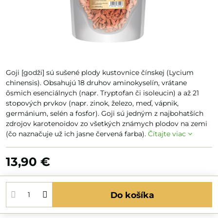
Goji [godži] sú sušené plody kustovnice čínskej (Lycium
chinensis). Obsahujú 18 druhov aminokyselín, vrátane
ôsmich esenciálnych (napr. Tryptofan či isoleucin) a až 21
stopových prvkov (napr. zinok, železo, meď, vápnik,
germánium, selén a fosfor). Goji sú jedným z najbohatších
zdrojov karotenoidov zo všetkých známych plodov na zemi
(čo naznačuje už ich jasne červená farba).
Čítajte viac
13,90 €
Do košíka