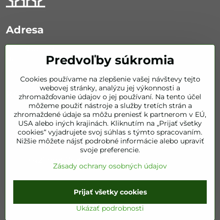
Adresa
Otto Nagy - NATUR
Predvoľby súkromia
Nemocničná 626/67
92401 Galanta
Cookies používame na zlepšenie vašej návštevy tejto
webovej stránky, analýzu jej výkonnosti a
KONTAKT
zhromažďovanie údajov o jej používaní. Na tento účel
môžeme použiť nástroje a služby tretích strán a
zhromaždené údaje sa môžu preniesť k partnerom v EÚ,
info​@bestofnatur​.sk
USA alebo iných krajinách. Kliknutím na „Prijať všetky
cookies“ vyjadrujete svoj súhlas s týmto spracovaním.
+421 905 843 351
Nižšie môžete nájsť podrobné informácie alebo upraviť
svoje preferencie.
+421 908 768 770
Zásady ochrany osobných údajov
©
2026
Copyright
Prijať všetky cookies
Predvoľby súkromia
Zásady ochrany osobných údajov
Ukázať podrobnosti
Vytvorené pomocou:
BiznisWeb.sk