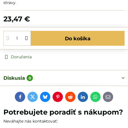
stravy.
23,47 €
Do košíka
Doručenia
Diskusia
0
Facebook
Twitter
Bluesky
Pinterest
Reddit
LinkedIn
WhatsApp
E-
mail
Potrebujete poradiť s nákupom?
Neváhajte nás kontaktovať: