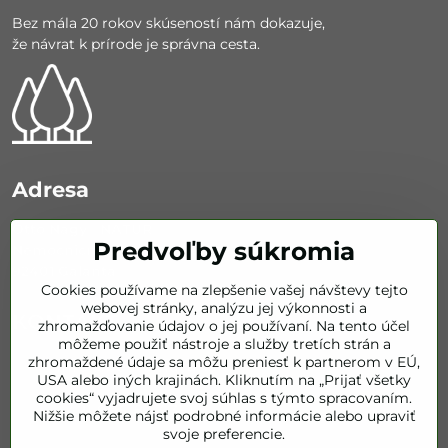
Bez mála 20 rokov skúseností nám dokazuje,
že návrat k prírode je správna cesta.
Adresa
Otto Nagy - NATUR
Predvoľby súkromia
Nemocničná 626/67
92401 Galanta
Cookies používame na zlepšenie vašej návštevy tejto
webovej stránky, analýzu jej výkonnosti a
KONTAKT
zhromažďovanie údajov o jej používaní. Na tento účel
môžeme použiť nástroje a služby tretích strán a
zhromaždené údaje sa môžu preniesť k partnerom v EÚ,
info​@bestofnatur​.sk
USA alebo iných krajinách. Kliknutím na „Prijať všetky
cookies“ vyjadrujete svoj súhlas s týmto spracovaním.
+421 905 843 351
Nižšie môžete nájsť podrobné informácie alebo upraviť
svoje preferencie.