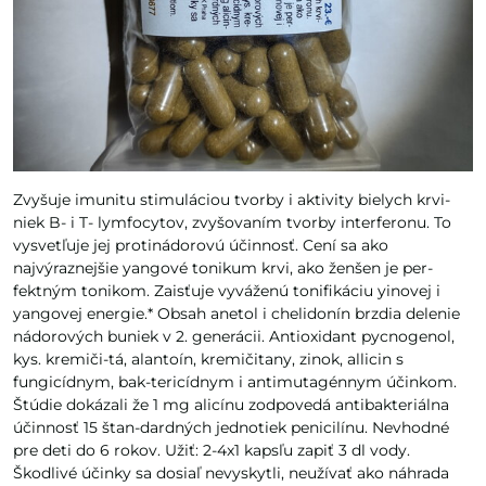
Zvyšuje imunitu stimuláciou tvorby i aktivity bielych krvi-
niek B- i T- lymfocytov, zvyšovaním tvorby interferonu. To
vysvetľuje jej protinádorovú účinnosť. Cení sa ako
najvýraznejšie yangové tonikum krvi, ako ženšen je per-
fektným tonikom. Zaisťuje vyváženú tonifikáciu yinovej i
yangovej energie.* Obsah anetol i chelidonín brzdia delenie
nádorových buniek v 2. generácii. Antioxidant pycnogenol,
kys. kremiči-tá, alantoín, kremičitany, zinok, allicin s
fungicídnym, bak-tericídnym i antimutagénnym účinkom.
Štúdie dokázali že 1 mg alicínu zodpovedá antibakteriálna
účinnosť 15 štan-dardných jednotiek penicilínu. Nevhodné
pre deti do 6 rokov. Užiť: 2-4x1 kapsľu zapiť 3 dl vody.
Škodlivé účinky sa dosiaľ nevyskytli, neužívať ako náhrada